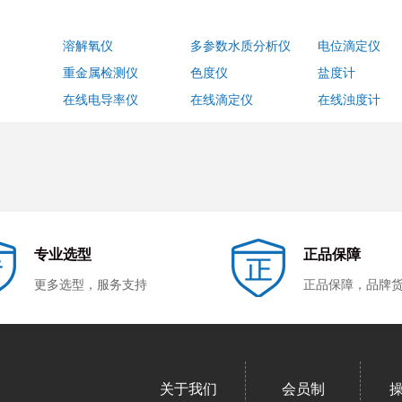
溶解氧仪
多参数水质分析仪
电位滴定仪
重金属检测仪
色度仪
盐度计
在线电导率仪
在线滴定仪
在线浊度计
光光度计
红外分光光度计
荧光分光光度计
火焰光度计
仪|糖度计
棱镜折射仪
自动旋光仪
圆盘旋光仪
激光粒度仪
在线折射仪
生物显微镜
荧光检测仪
其它显微镜
投影仪
专业选型
正品保障
更多选型，服务支持
正品保障，品牌
落球粘度计
硬度计
白度计
测厚仪
振动筛
毛细管粘度计
关于我们
会员制