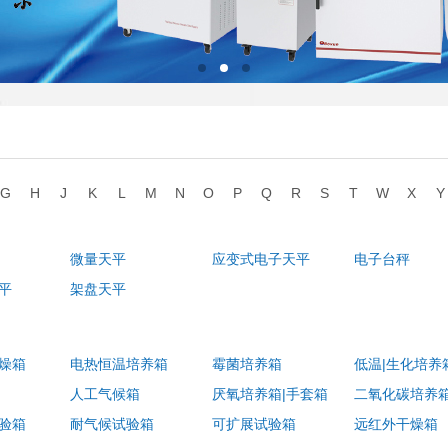
G
H
J
K
L
M
N
O
P
Q
R
S
T
W
X
Y
微量天平
应变式电子天平
电子台秤
平
架盘天平
燥箱
电热恒温培养箱
霉菌培养箱
低温|生化培养
人工气候箱
厌氧培养箱|手套箱
二氧化碳培养
验箱
耐气候试验箱
可扩展试验箱
远红外干燥箱