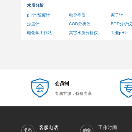
水质分析
pH计/酸度计
电导率仪
离子计
浊度计
COD分析仪
BOD分析仪
电化学工作站
其它水质分析仪
工业pH计
光学分析
超微量分光光度计
可见分光光度计
紫外可见分
自动折光仪
手持式折射仪
便携式折光
目视熔点仪
雾度仪
应力仪
相差显微镜
偏光显微镜
荧光显微镜
会员制
专属客服，特价专享
物性测试
快速水分测定仪
旋转粘度计
流变仪
罗维朋比色计
密度计
热量计
色谱层析
客服电话
工作时间