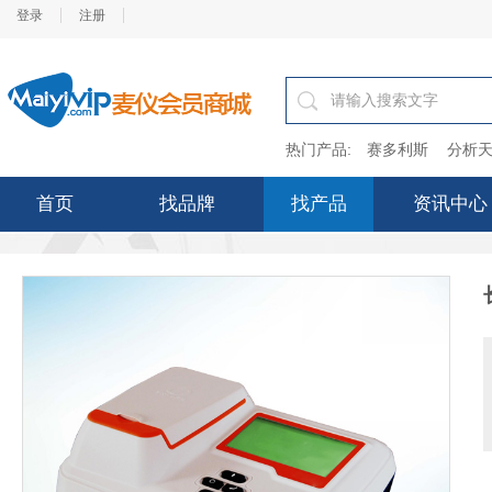
登录
注册
热门产品:
赛多利斯
分析天
首页
找品牌
找产品
资讯中心