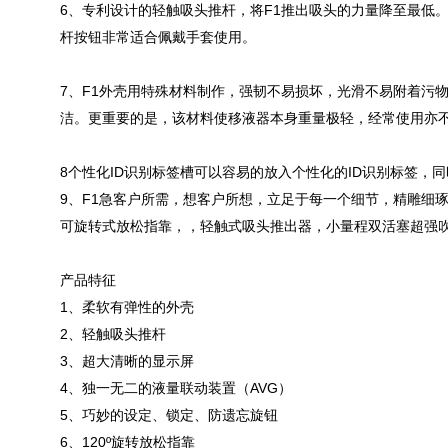
6、专利设计的轻触吸头推杆，将F1推出吸头的力量降至最低
杆按钮非常适合佩戴手套使用。
7、F1外壳用特殊材料制作，强韧不易损坏，光滑不易附着污物，
洁。更重要的是，该材料使移液器本身重量极轻，经常使用亦
8个性化ID识别标签槽可以容易的放入个性化的ID识别标签，
9、F1急客户所需，想客户所想，立足于每一个细节，精雕细
可旋转式放松指靠，，轻触式吸头推出器，小量程双活塞超强吹
产品特征
1、柔软有弹性的外壳
2、轻触吸头推杆
3、超大清晰的显示屏
4、独一无二的液量联动装置（AVG）
5、巧妙的设定、锁定、防遗忘旋钮
6、120º旋转放松指靠