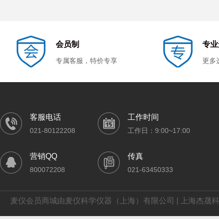
会员制
专业
专属客服，特价专享
更多
客服电话
工作时间
021-80122208
工作日：9:00~17:00
营销QQ
传真
800072208
021-63450333
麦仪会员商城由麦仪科学仪器（上海）有限公司 | 上海杰晟科