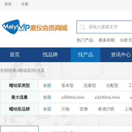
登录
注册
热门产品:
赛多利斯
分析天
首页
找品牌
找产品
资讯中心
全部结果>蠕动泵|恒流泵
蠕动泵类型
全部
基本型
流量型
分配型
最大流量
全部
≤500mL/min
≤1140mL/min
蠕动泵品牌
全部
≤11000mL/min
兰格
雷弗
青浦沪西
<100mL/min
上