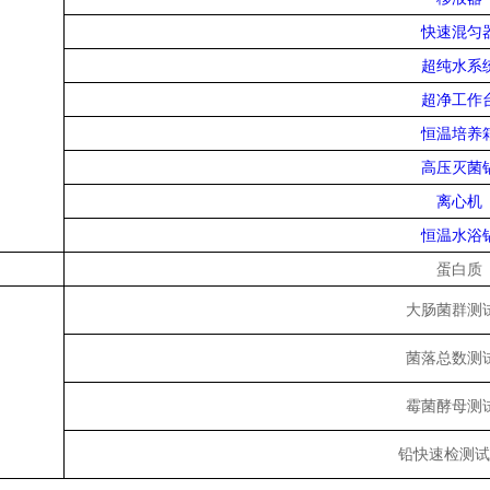
快速混匀
超纯水系
超净工作
恒温培养
高压灭菌
离心机
恒温水浴
蛋白质
大肠菌群测
菌落总数测
霉菌酵母测
铅快速检测试