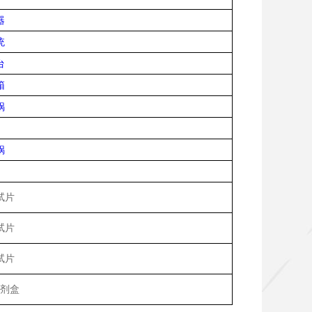
器
统
台
箱
锅
锅
试片
试片
试片
剂盒