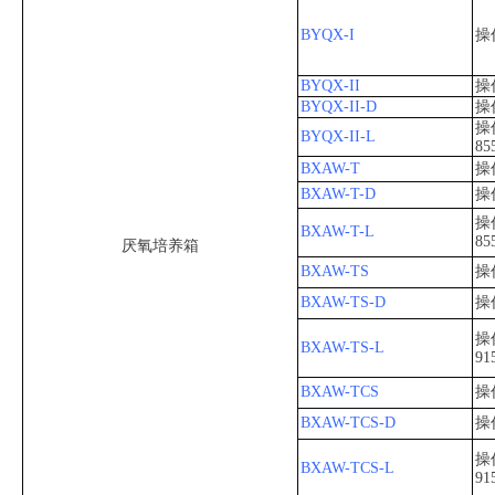
BYQX-I
操
BYQX-II
操
BYQX-II-D
操
操
BYQX-II-L
85
BXAW-T
操
BXAW-T-D
操
操
BXAW-T-L
85
厌氧培养箱
BXAW-TS
操
BXAW-TS-D
操
操
BXAW-TS-L
91
BXAW-TCS
操
BXAW-TCS-D
操
操
BXAW-TCS-L
91