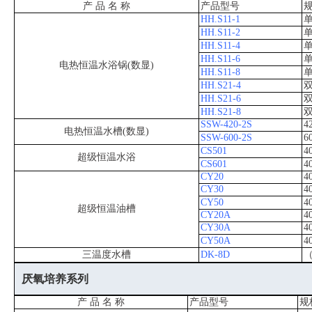
产 品 名 称
产品型号
HH.S11-1
单
HH.S11-2
单
HH.S11-4
单
HH.S11-6
单
电热恒温水浴锅(数显)
HH.S11-8
单
HH.S21-4
双
HH.S21-6
双
HH.S21-8
双
SSW-420-2S
4
电热恒温水槽(数显)
SSW-600-2S
6
CS501
4
超级恒温水浴
CS601
4
CY20
4
CY30
4
CY50
4
超级恒温油槽
CY20A
4
CY30A
4
CY50A
4
三温度水槽
DK-8D
（
厌氧培养系列
产 品 名 称
产品型号
规