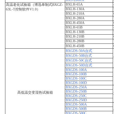
BXLH-65A
高温老化试验箱（博迅单制式BXGZ-
BXLH-130A
63L-T控制软件V1.0）
BXLH-210A
BXLH-280A
BXLH-450A
BXLH-65B
BXLH-130B
BXLH-210B
BXLH-280B
BXLH-450B
BXGDS-50A台式
BXGDS-50B台式
BXGDS-50C台式
BXGDS-50D台式
BXGDS-100A
BXGDS-100B
BXGDS-100C
BXGDS-100D
BXGDS-250A
BXGDS-250B
高低温交变湿热试验箱
BXGDS-250C
BXGDS-250D
BXGDS-500A
BXGDS-500B
BXGDS-500C