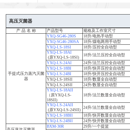
厌氧培养系列
植物培养系列
冷冻干燥机
高压灭菌器
高压灭菌器（医用型）
产 品 名 称
产品型号
规格及工作室尺寸
YXQ-SG46-280S
18升/电热手动型
YXQ-SG46-280SA
18升/煤电两用手动型
YXQ-LS-18SI
18升/压控全自动型
YXQ-LS-18AI
18升/法兰压控全自动型
(原YXQ-LS-18SI)
YXQ-LS-24AI
24升/法兰压控全自动型
YXQ-LS-18BI
18升/快开压控全自动型
手提式压力蒸汽灭菌
YXQ-LS-24BI
18升/快开压控全自动型
器
YXQ-LS-18SII
18升/数显全自动型
YXQ-LS-24SII
24升/数显全自动型
YXQ-LS-18AII
（原YXQ-LS-
18升/法兰数显全自动型
18SII)
YXQ-LS-24AII
24升/法兰数显全自动型
(原YXQ-LS-24SII)
YXQ-LS-18BII
18升/快开数显全自动型
YXQ-LS-24BII
24升/快开数显全自动型
BXM-30R
29升/一个提篮
高压蒸汽灭菌器