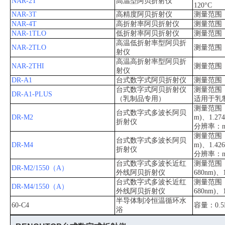
NAR-2T
高温型阿贝折射仪
120°C
NAR-3T
高精度阿贝折射仪
测量范围：nD
NAR-4T
高折射率阿贝折射仪
测量范围：n
NAR-1TLO
低折射率阿贝折射仪
测量范围：n
高温低折射率型阿贝折
NAR-2TLO
测量范围：n
射仪
高温高折射率型阿贝折
NAR-2THI
测量范围：n
射仪
DR-A1
台式数字式阿贝折射仪
测量范围：nD
台式数字式阿贝折射仪
测量范围：n
DR-A1-PLUS
（乳制品专用）
适用于乳
测量范围：nD
台式数字式多波长阿贝
DR-M2
m)、1.27
折射仪
分辨率：nD
测量范围：nD
台式数字式多波长阿贝
DR-M4
m)、1.42
折射仪
分辨率：nD
台式数字式多波长近红
测量范围：nD
DR-M2/1550（A）
外线阿贝折射仪
680nm)、
台式数字式多波长近红
测量范围：nD
DR-M4/1550（A）
外线阿贝折射仪
680nm)、
半导体制冷恒温循环水
60-C4
容量：0.
浴