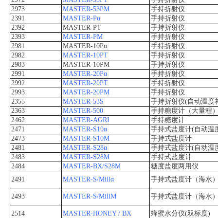
2973
MASTER-53PM
手持折射仪
2391
MASTER-Pα
手持折射仪
2392
MASTER-PT
手持折射仪
2393
MASTER-PM
手持折射仪
2981
MASTER-10Pα
手持折射仪
2982
MASTER-10PT
手持折射仪
2983
MASTER-10PM
手持折射仪
2991
MASTER-20Pα
手持折射仪
2992
MASTER-20PT
手持折射仪
2993
MASTER-20PM
手持折射仪
2355
MASTER-53S
手持折射仪(自动温度
2363
MASTER-500
手持糖度计（大量程
2462
MASTER-AGRI
手持糖度计
2471
MASTER-S10α
手持式盐度计(自动温
2473
MASTER-S10M
手持式盐度计
2481
MASTER-S28α
手持式盐度计(自动温
2483
MASTER-S28M
手持式盐度计
2484
MASTER-BX/S28M
糖度盐度两用仪
2491
MASTER-S/Millα
手持式盐度计（海水
2493
MASTER-S/MillM
手持式盐度计（海水
2514
MASTER-HONEY / BX
蜂蜜水分仪(双标度)