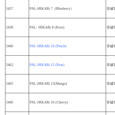
5457
PAL-HIKARi 7 (Blueberry）
非破
5458
PAL- HIKARi 8 (Kiwi)
非破
5460
PAL-HIKARi 10 (Peach)
非破
5462
PAL-HIKARi 12 (Pear)
非破
5465
PAL-HIKARi 15(Mango)
非破
5466
PAL-HIKARi 16 (Cherry)
非破