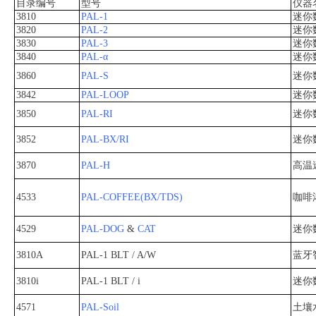
目录编号
型号
仪器
3810
PAL-1
迷你
3820
PAL-2
迷你
3830
PAL-3
迷你
3840
PAL-α
迷你
3860
PAL-S
迷你
3842
PAL-LOOP
迷你
3850
PAL-RI
迷你
3852
PAL-BX/RI
迷你
3870
PAL-H
高温
4533
PAL-COFFEE(BX/TDS)
咖啡
4529
PAL-DOG
&
CAT
迷你
3810A
PAL-1 BLT / A/W
蓝牙
3810i
PAL-1 BLT / i
迷你
4571
PAL-Soil
土壤