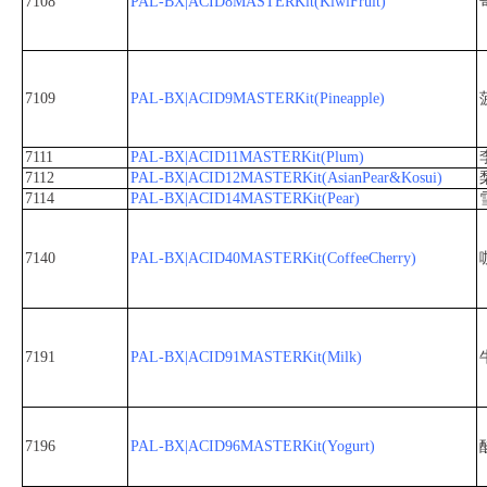
7108
PAL-BX|ACID8MASTERKit(KiwiFruit)
7109
PAL-BX|ACID9MASTERKit(Pineapple)
7111
PAL-BX|ACID11MASTERKit(Plum)
7112
PAL-BX|ACID12MASTERKit(AsianPear&Kosui)
7114
PAL-BX|ACID14MASTERKit(Pear)
7140
PAL-BX|ACID40MASTERKit(CoffeeCherry)
7191
PAL-BX|ACID91MASTERKit(Milk)
7196
PAL-BX|ACID96MASTERKit(Yogurt)