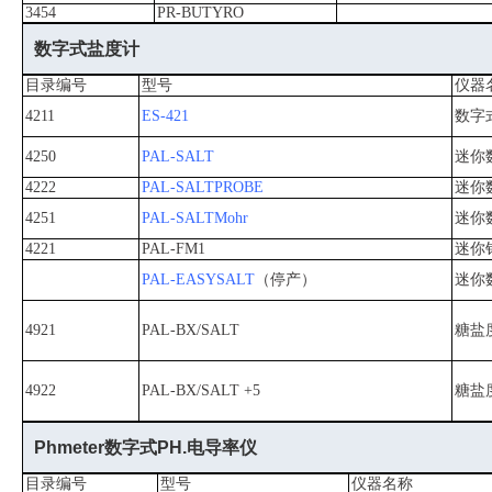
3454
PR-BUTYRO
数字式盐度计
目录编号
型号
仪器
4211
ES-421
数字
4250
PAL-SALT
迷你
4222
PAL-SALTPROBE
迷你
4251
PAL-SALTMohr
迷你
4221
PAL-FM1
迷你
PAL-EASYSALT
（停产）
迷你
4921
PAL-BX/SALT
糖盐
4922
PAL-BX/SALT +5
糖盐
Phmeter数字式PH.电导率仪
目录编号
型号
仪器名称