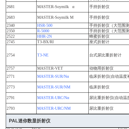
2681
MASTER-Soymilk α
手持折射仪
2683
MASTER-Soymilk M
手持折射仪
2340
HSR-500
手持折射仪（大范围
2350
R-5000
手持折射仪（大范围
2522
HHR-2N
蜂蜜折射仪
2745
T3-BX/RI
座式折射计
2754
T3-NE
台式尿比重折射计
2757
MASTER-VET
动物用折射仪
2771
MASTER-SUR/Nα
临床折射仪(自动温度
2773
MASTER-SUR/NM
临床折射仪
2791
MASTER-URC/Nα
尿比重折射仪(自动温
2793
MASTER-URC/NM
尿比重折射仪
PAL迷你数显折射仪