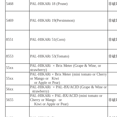
5468
PAL-HIKARi 18 (Prune)
非破
5469
PAL-HIKARi 19(Persimmon)
非破
8551
PAL-HIKARi 51(Corn)
非破
8553
PAL-HIKARi 53(Tomato)
非破
PAL-HIKARi × Brix Meter (Grape & Wine, or
55xx
strawberry)
PAL-HIKARi × Brix Meter (mini tomato or Cherry
55xx
or Mango or Kiwi
or Apple or Pear)
PAL-HIKARi × PAL-BX/ACID (Grape & Wine or
56xx
strawberry)
PAL-HIKARi × PAL-BX/ACID (mini tomato or
5655
Cherry or Mango or
非破
Kiwi or Apple or Pear)