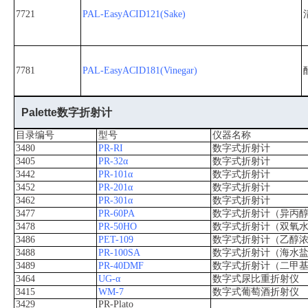
7721
PAL-EasyACID121(Sake)
7781
PAL-EasyACID181(Vinegar)
Palette数字折射计
目录编号
型号
仪器名称
3480
PR-RI
数字式折射计
3405
PR-32α
数字式折射计
3442
PR-101α
数字式折射计
3452
PR-201α
数字式折射计
3462
PR-301α
数字式折射计
3477
PR-60PA
数字式折射计（异丙
3478
PR-50HO
数字式折射计（双氧
3486
PET-109
数字式折射计（乙醇
3488
PR-100SA
数字式折射计（海水
3489
PR-40DMF
数字式折射计（二甲
3464
UG-α
数字式尿比重折射仪
3415
WM-7
数字式葡萄酒折射仪
3429
PR-Plato