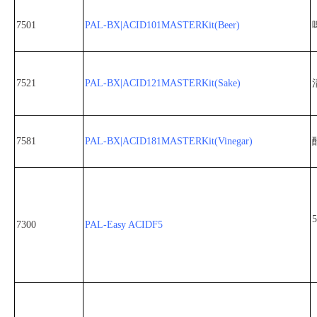
7501
PAL-BX|ACID101MASTERKit(Beer)
7521
PAL-BX|ACID121MASTERKit(Sake)
7581
PAL-BX|ACID181MASTERKit(Vinegar)
7300
PAL-Easy ACIDF5